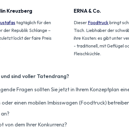
lin Kreuzberg
ERNA & Co.
ustafas
tagtäglich für den
Dieser
Foodtruck
bringt sc
r der Republik Schlange –
Tisch. Liebhaber der schwä
uletzt lockt der faire Preis
ihre Kosten: es gibt unter 
.
- traditionell, mit Geflügel 
Fleischküchle.
e und sind voller Tatendrang?
gende Fragen sollten Sie jetzt in Ihrem Konzeptplan ein
ss oder einen mobilen Imbisswagen (Foodtruck) betreibe
s an?
ot von dem Ihrer Konkurrenz?