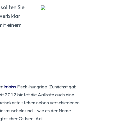
sollten Sie
werb klar
mit einem
er
Imbiss
Fisch-hungrige. Zunächst gab
eit 2012 bietet die Aalkate auch eine
peisekarte stehen neben verschiedenen
iesmuscheln und – wie es der Name
ngfrischer Ostsee-Aal.