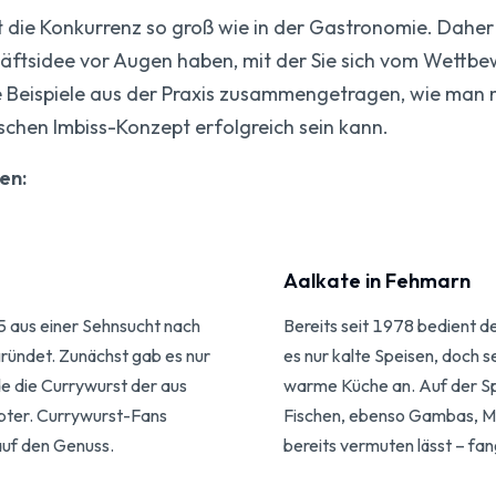
 die Konkurrenz so groß wie in der Gastronomie. Daher 
häftsidee vor Augen haben, mit der Sie sich vom Wettbe
e Beispiele aus der Praxis zusammengetragen, wie man 
chen Imbiss-Konzept erfolgreich sein kann.
en:
​Aalkate in Fehmarn
 aus einer Sehnsucht nach
Bereits seit 1978 bedient d
gründet. Zunächst gab es nur
es nur kalte Speisen, doch s
e die Currywurst der aus
warme Küche an. Auf der S
bter. Currywurst-Fans
Fischen, ebenso Gambas, M
uf den Genuss.
bereits vermuten lässt – fa