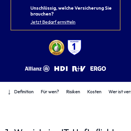
Unschlüssig, welche Versicherung Sie
brauchen?
Jetzt Bedarf ermitteln
Definition
Für wen?
Risiken
Kosten
Wer ist ver