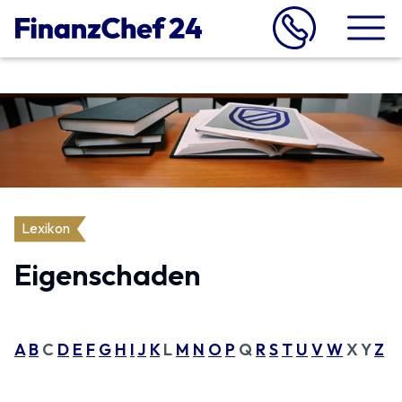
Lexikon
Eigenschaden
A
B
C
D
E
F
G
H
I
J
K
L
M
N
O
P
Q
R
S
T
U
V
W
X Y
Z