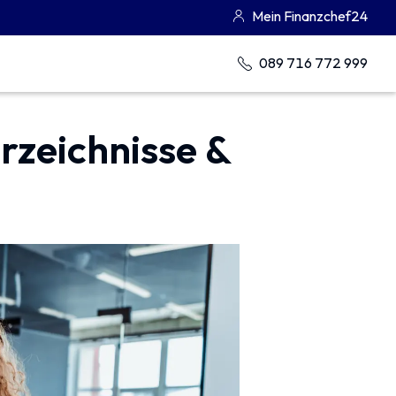
Mein Finanzchef24
089 716 772 999
rzeichnisse &