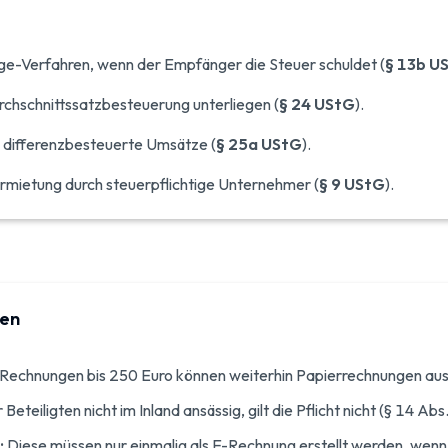
-Verfahren, wenn der Empfänger die Steuer schuldet (
§ 13b U
rchschnittssatzbesteuerung unterliegen (
§ 24 UStG
).
d differenzbesteuerte Umsätze (
§ 25a UStG
).
ermietung durch steuerpflichtige Unternehmer (
§ 9 UStG
).
men
Rechnungen bis 250 Euro können weiterhin Papierrechnungen ausg
r Beteiligten nicht im Inland ansässig, gilt die Pflicht nicht (§ 14 Ab
:
Diese müssen nur einmalig als E-Rechnung erstellt werden, wen