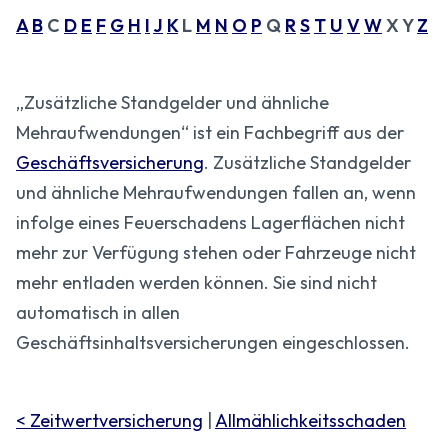
A
B
C
D
E
F
G
H
I
J
K
L
M
N
O
P
Q
R
S
T
U
V
W
X Y
Z
„Zusätzliche Standgelder und ähnliche
Mehraufwendungen“ ist ein Fachbegriff aus der
Geschäftsversicherung
. Zusätzliche Standgelder
und ähnliche Mehraufwendungen fallen an, wenn
infolge eines Feuerschadens Lagerflächen nicht
mehr zur Verfügung stehen oder Fahrzeuge nicht
mehr entladen werden können. Sie sind nicht
automatisch in allen
Geschäftsinhaltsversicherungen eingeschlossen.
< Zeitwertversicherung
|
Allmählichkeitsschaden