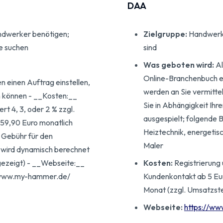
DAA
ndwerker benötigen;
Zielgruppe:
Handwerke
e suchen
sind
Was geboten wird:
Al
Online-Branchenbuch e
 einen Auftrag einstellen,
werden an Sie vermitt
n können - __Kosten:__
Sie in Abhängigkeit Ihr
t 4, 3, oder 2 % zzgl.
ausgespielt; folgende 
59,90 Euro monatlich
Heiztechnik, energetis
 Gebühr für den
Maler
 wird dynamisch berechnet
gezeigt) - __Webseite:__
Kosten:
Registrierung 
/www.my-hammer.de/
Kundenkontakt ab 5 Eu
Monat (zzgl. Umsatzste
Webseite:
https://ww