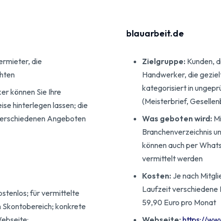
blauarbeit.de
rmieter, die
Zielgruppe:
Kunden, d
hten
Handwerker, die geziel
kategorisiert in ungep
r können Sie Ihre
(Meisterbrief, Gesellenb
eise hinterlegen lassen; die
 verschiedenen Angeboten
Was geboten wird:
Mi
Branchenverzeichnis un
können auch per What
vermittelt werden
Kosten:
Je nach Mitgli
Laufzeit verschiedene 
stenlos; für vermittelte
59,90 Euro pro Monat
im Skontobereich; konkrete
Webseite:__
Webseite:
https://ww