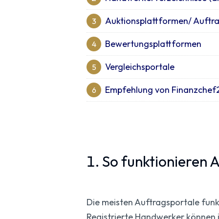
Auktionsplattformen/ Auftr
3
Bewertungsplattformen
4
Vergleichsportale
5
Empfehlung von Finanzchef24
6
1. So funktionieren
Die meisten Auftragsportale funkt
Registrierte Handwerker können 