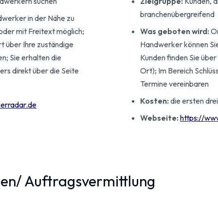
ndwerkern suchen
Zielgruppe:
Kunden, di
branchenübergreifend
werker in der Nähe zu
oder mit Freitext möglich;
Was geboten wird:
On
t über Ihre zuständige
Handwerker können Sie 
; Sie erhalten die
Kunden finden Sie über 
rs direkt über die Seite
Ort); Im Bereich Schlüs
Termine vereinbaren
Kosten:
die ersten dre
erradar.de
Webseite:
https://ww
men/ Auftragsvermittlung